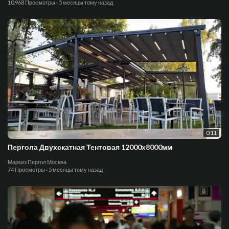
10,968 Просмотры
·
5 месяцы тому назад
0:11
Пергола Двухскатная Тентовая 12000х8000мм
Маркиз Пергол Москва
74 Просмотры
·
5 месяцы тому назад