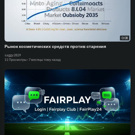
0:08
Рынок косметических средств против старения
saggy2829
11 Просмотры
·
7 месяцы тому назад