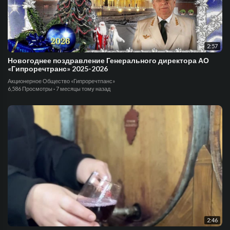
2:57
⁣Новогоднее поздравление Генерального директора АО
«Гипроречтранс» 2025-2026
Акционерное Общество «Гипроречтпанс»
6,586 Просмотры
·
7 месяцы тому назад
2:46