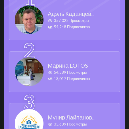
Адэль Каданцев..
357,022 Просмотры
54,248 Подписчиков
Марина LOTOS
54,589 Просмотры
13,017 Подписчиков
Мунир Лайпанов..
35,639 Просмотры