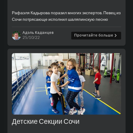
Рафаэля Кадырова поразил многих экспертов. Певец из
Сочи потрясающе исполнил шаляпинскую песню
"Вдоль по Питерской". Рафаэль Кадыров, уроженец
Сочи, обладает редким тембром. Певчес..
Адэль Каданцев
Прочитайте больше
25/10/22
Детские Секции Сочи