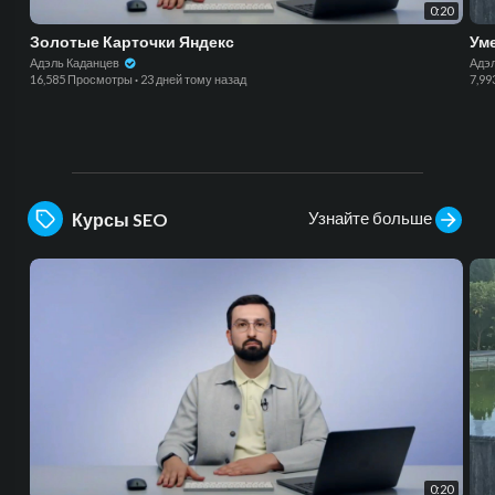
0:20
Золотые Карточки Яндекс
Ум
Адэль Каданцев
Адэ
16,585 Просмотры
·
23 дней тому назад
7,9
Узнайте больше
Курсы SEO
0:20