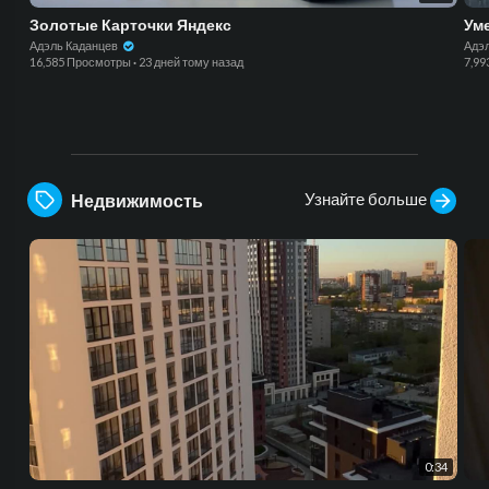
Золотые Карточки Яндекс
Ум
Адэль Каданцев
Адэ
16,585 Просмотры
·
23 дней тому назад
7,9
Узнайте больше
Недвижимость
0:34