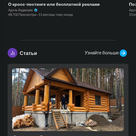
О кросс-постинге или бесплатной рекламе
По
Адэль Каданцев
Адэ
48,702 Просмотры
·
11 месяцы тому назад
25,
Узнайте больше
Статьи