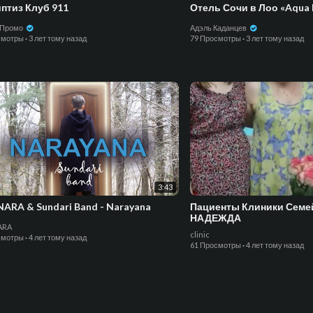
птиз Клуб 911
Отель Сочи в Лоо «Aqua L
 Промо
Адэль Каданцев
смотры
·
3 лет тому назад
79 Просмотры
·
3 лет тому назад
3:43
ARA & Sundari Band - Narayana
Пациенты Клиники Сем
НАДЕЖДА
ARA
clinic
смотры
·
4 лет тому назад
61 Просмотры
·
4 лет тому назад