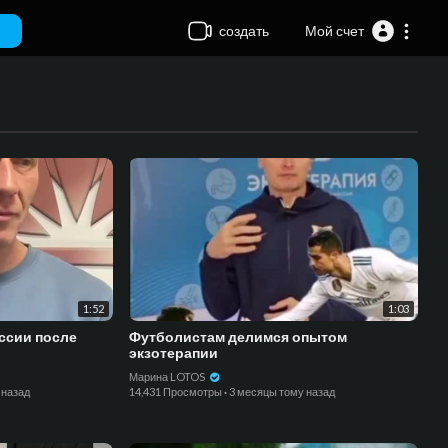
создать
Мой счет
1:52
1:03
ссии после
Футболистам делимся опытом
экзотерапии
Марина LOTOS
 назад
14,431 Просмотры
·
3 месяцы тому назад