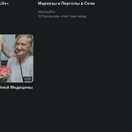
ife»
Маркизы и Перголы в Сочи
MarkizaPro
53 Просмотры
·
4 лет тому назад
0:55
ейной Медицины