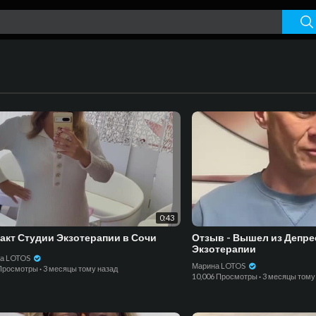
0:43
акт Студии Экзотерапии в Сочи
Отзыв - Вышел из Депре
Экзотерапии
а LOTOS
Марина LOTOS
 Просмотры
·
3 месяцы тому назад
10,006 Просмотры
·
3 месяцы тому