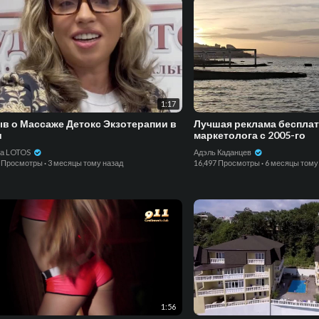
1:17
в о Массаже Детокс Экзотерапии в
Лучшая реклама бесплат
и
маркетолога с 2005-го
а LOTOS
Адэль Каданцев
6 Просмотры
·
3 месяцы тому назад
16,497 Просмотры
·
6 месяцы тому
1:56