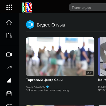
Видео Отзыв
0:38
Торговый Центр Сочи
Конт
Адэль Каданцев
Марин
5 Просмотры
·
2 месяцы тому назад
3,250