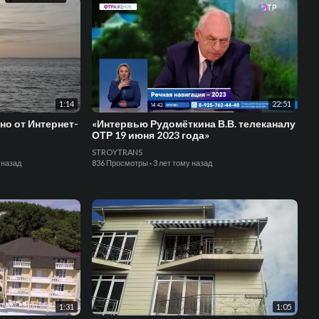
1:14
22:51
но от Интернет-
«Интервью Рудомёткина В.В. телеканалу
ОТР 19 июня 2023 года»
STROYTRANS
 назад
836 Просмотры
·
3 лет тому назад
1:31
1:05