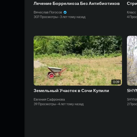
Лечение Боррелиоза Без Антибиотиков
Стри
Вячеслав Погосов
Класс
307 Просмотры
·
3 лет тому назад
4 Про
0:09
Земельный Участок в Сочи Купили
SHYN
Евгения Сафронова
SHYN
39 Просмотры
·
4 лет тому назад
2 Про