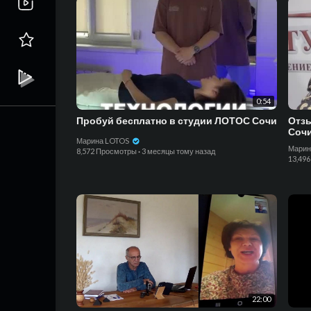
0:54
Пробуй бесплатно в студии ЛОТОС Сочи
Отзы
Соч
Марина LOTOS
Марин
8,572 Просмотры
·
3 месяцы тому назад
13,49
22:00