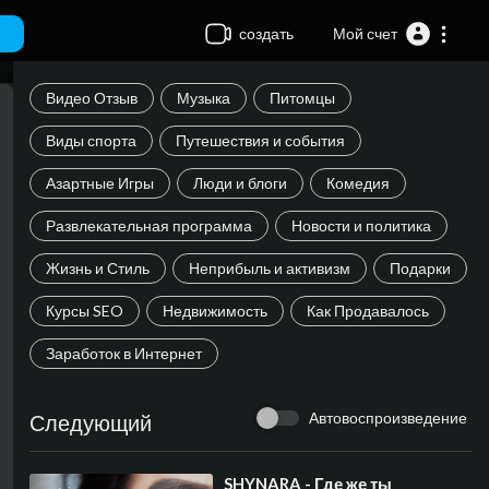
создать
Мой счет
Видео Отзыв
Музыка
Питомцы
Виды спорта
Путешествия и события
Азартные Игры
Люди и блоги
Комедия
Развлекательная программа
Новости и политика
Жизнь и Стиль
Неприбыль и активизм
Подарки
Курсы SEO
Недвижимость
Как Продавалось
Заработок в Интернет
Автовоспроизведение
Следующий
⁣SHYNARA - Где же ты