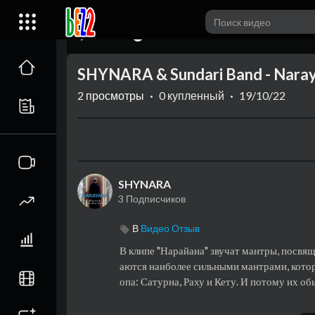
00:00
SHYNARA & Sundari Band - Nara
2
просмотры
·
0 купленный
·
19/10/22
SHYNARA
3 Подписчиков
В
Видео Отзыв
⁣В клипе "Нарайана" звучат мантры, посвя
аются наиболее сильными мантрами, котор
опа: Сатурна, Раху и Кету. И потому их о
Текст и перевод: