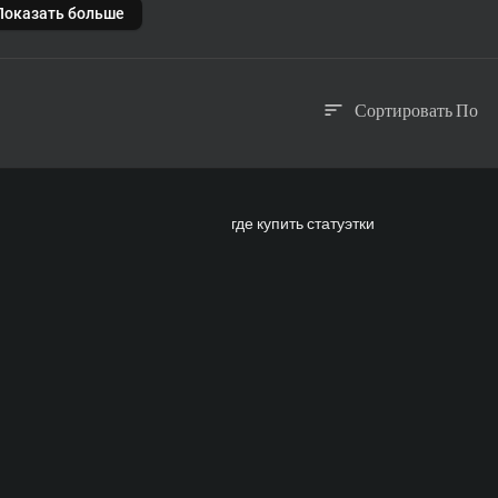
Показать больше
Господом Нарайаной.
Сортировать По
sort
ище.
ежище".
мы, как правило, полагаемся только на себя, еще больше запутываяс
ем доверять Ему, взывая к Нему и прося у Него помощи, только тогда
тку. Этот клип - напоминание нам о том, что из любой тяжелой ситу
в настоящую счастливую жизнь мы сможем лишь тогда, когда откажем
к Верховному Отцу.