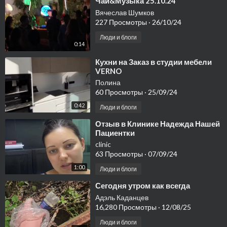
⁣Чай&Музыка 25.10.24
Вячеслав Шумков
227 Просмотры
·
26/10/24
Люди и блоги
0:14
⁣Кухни на Заказ в студии мебели
VERNO
Полина
60 Просмотры
·
25/09/24
0:42
Люди и блоги
⁣Отзыв в Клинике Надежда Нашей
Пациентки
clinic
63 Просмотры
·
07/09/24
1:00
Люди и блоги
⁣Сегодня утром как всегда
Адэль Каданцев
16,280 Просмотры
·
12/08/25
Люди и блоги