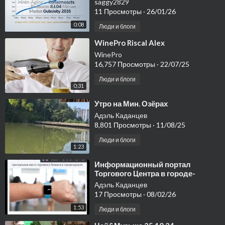
saggy2829
11 Просмотры
·
26/01/26
0:08
Люди и блоги
⁣WinePro Riscal Alex
WinePro
16,757 Просмотры
·
22/07/25
Люди и блоги
0:31
⁣Утро на Мин. Озёрах
Адэль Каданцев
8,801 Просмотры
·
11/08/25
Люди и блоги
1:23
⁣Информационный портал
Торгового Центра в городе-
курорте Сочи
Адэль Каданцев
17 Просмотры
·
08/02/26
1:53
Люди и блоги