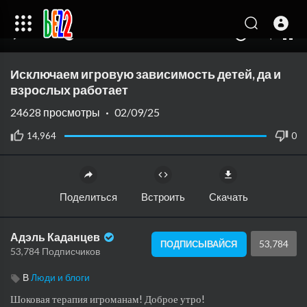
240p
auto
00:00
00:00
1.00x
480p
10
Исключаем игровую зависимость детей, да и
взрослых работает
24628
просмотры
·
02/09/25
14,964
0
Поделиться
Встроить
Скачать
Адэль Каданцев
53,784
ПОДПИСЫВАЙСЯ
53,784 Подписчиков
В
Люди и блоги
Шоковая терапия игроманам! Доброе утро!