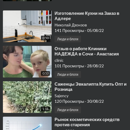
⁣Изготовление Кухни на Заказ в
Адлере
Николай Дзонзов
141 Просмотры
·
05/08/22
0:50
Люди и блоги
⁣Отзыв о работе Клиники
НАДЕЖДА в Сочи - Анастасия
clinic
101 Просмотры
·
28/08/22
0:53
Люди и блоги
⁣Саженцы Эвкалипта Купить Опт и
Розница
Sajency
120 Просмотры
·
30/08/22
1:16
Люди и блоги
⁣Рынок косметических средств
против старения