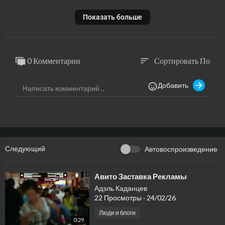
Показать больше
0 Комментарии
Сортировать По
sort
Добавить
Следующий
Автовоспроизведение
⁣Авито Заставка Рекламы
Адэль Каданцев
22 Просмотры
·
24/02/26
Люди и блоги
0:29