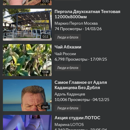
0:33
⁣Пергола Двухскатная Тентовая
12000х8000мм
Маркиз Пергол Москва
74 Просмотры
·
14/03/26
0:11
Люди и блоги
⁣Чай Абхазии
Чай России
6,798 Просмотры
·
17/09/25
Люди и блоги
0:04
⁣Самое Главное от Адэля
Каданцева Без Дубля
Адэль Каданцев
10,006 Просмотры
·
04/12/25
0:41
Люди и блоги
⁣Акция студии ЛОТОС
Марина LOTOS
4,360 Просмотры
·
23/05/26