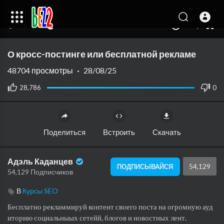
240p
auto
00:00
00:00
1.00x
480p
10
О кросс-постинге или бесплатной рекламе
48704
просмотры
·
28/08/25
28,786
0
Поделиться
Встроить
Скачать
Адэль Каданцев
54,129
ПОДПИСЫВАЙСЯ
54,129 Подписчиков
В
Курсы SEO
Бесплатно рекламмируй контент своего поста на огромную ауд
иторию социальныых сетейй, блогов и новостных лент.