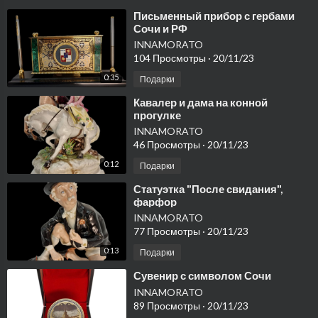
⁣Письменный прибор с гербами
Сочи и РФ
INNAMORATO
104 Просмотры
·
20/11/23
0:35
Подарки
⁣Кавалер и дама на конной
прогулке
INNAMORATO
46 Просмотры
·
20/11/23
0:12
Подарки
⁣Статуэтка "После свидания",
фарфор
INNAMORATO
77 Просмотры
·
20/11/23
0:13
Подарки
⁣Сувенир с символом Сочи
INNAMORATO
89 Просмотры
·
20/11/23