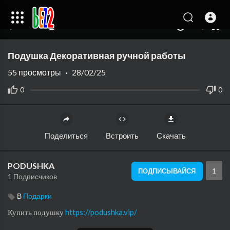
240p
auto
00:00
00:00
1.00x
480p
10
Подушка Декоративная ручной работы
55
просмотры
·
28/02/25
0
0
Поделиться
Встроить
Скачать
PODUSHKA
1
ПОДПИСЫВАЙСЯ
1 Подписчиков
В
Подарки
Купить подушку
https://podushka.vip/