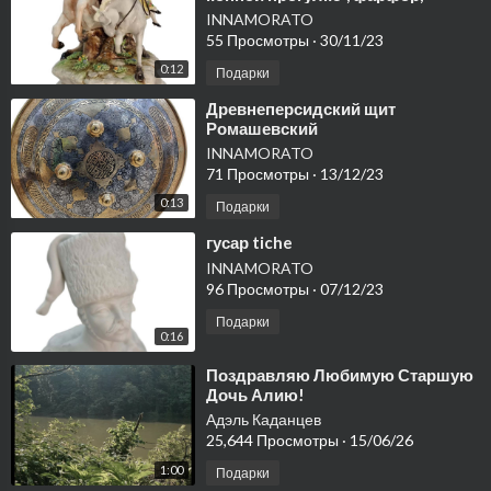
Италия
INNAMORATO
55 Просмотры
·
30/11/23
0:12
Подарки
⁣Древнеперсидский щит
Ромашевский
INNAMORATO
71 Просмотры
·
13/12/23
0:13
Подарки
⁣гусар tiche
INNAMORATO
96 Просмотры
·
07/12/23
Подарки
0:16
⁣Поздравляю Любимую Старшую
Дочь Алию!
Адэль Каданцев
25,644 Просмотры
·
15/06/26
1:00
Подарки