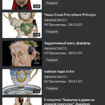
Подарки
0:18
⁣Часы Слон Porcellane Principe
INNAMORATO
98 Просмотры
·
24/11/23
Подарки
0:14
⁣Задумчивый вакх, фарфор
INNAMORATO
53 Просмотры
·
30/11/23
Подарки
0:18
⁣чайная пара tiche
INNAMORATO
62 Просмотры
·
30/11/23
Подарки
0:10
⁣Статуэтка "Кавалер и дама на
конной прогулке", фарфор,