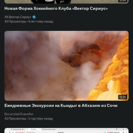
Новая Форма Хоккейного Клуба «Вектор Сириус»
ХК Вектор Сириус
43 Просмотры
·
4 лет тому назад
0:21
Ежедневные Экскурсии на Кындыг в Абхазию из Сочи
ExcursionTransfer
42 Просмотры
·
1 год тому назад