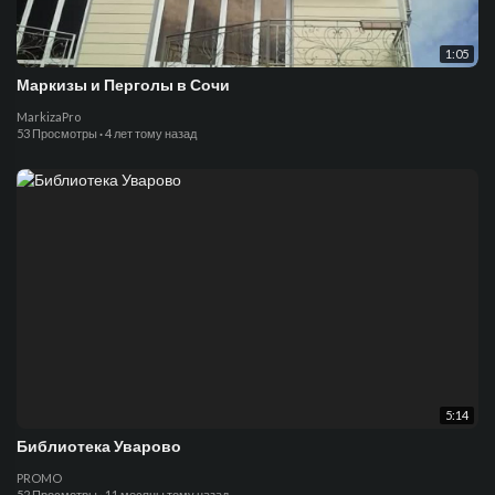
1:05
Маркизы и Перголы в Сочи
MarkizaPro
53 Просмотры
·
4 лет тому назад
5:14
Библиотека Уварово
PROMO
52 Просмотры
·
11 месяцы тому назад