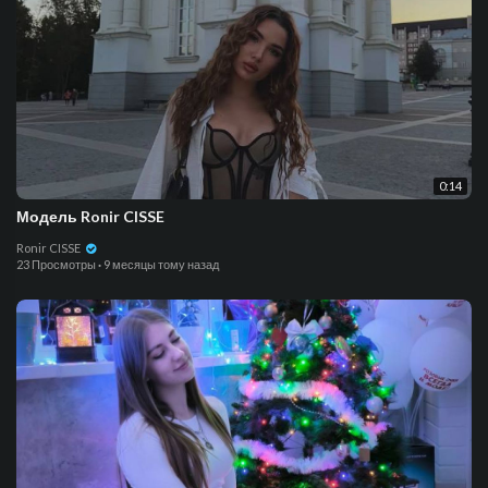
0:14
Модель Ronir CISSE
Ronir CISSE
23 Просмотры
·
9 месяцы тому назад