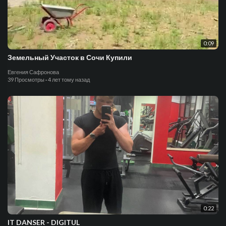
0:09
Земельный Участок в Сочи Купили
Евгения Сафронова
39 Просмотры
·
4 лет тому назад
0:22
IT DANSER - DIGITUL