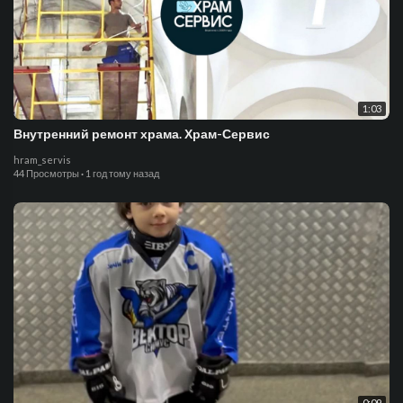
1:03
Внутренний ремонт храма. Храм-Сервис
hram_servis
44 Просмотры
·
1 год тому назад
0:09