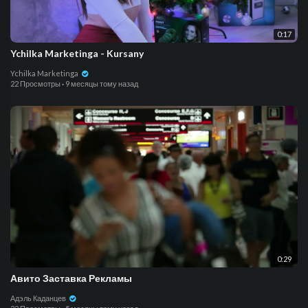
0:17
Ychilka Marketinga - Kursany
Ychilka Marketinga
22 Просмотры
·
9 месяцы тому назад
0:29
Авито Заставка Рекламы
Адэль Каданцев