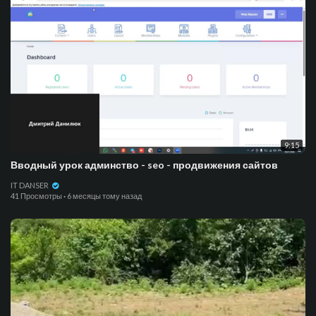
9:15
Вводный урок админство - seo - продвижения сайтов
IT DANSER
41 Просмотры
·
6 месяцы тому назад