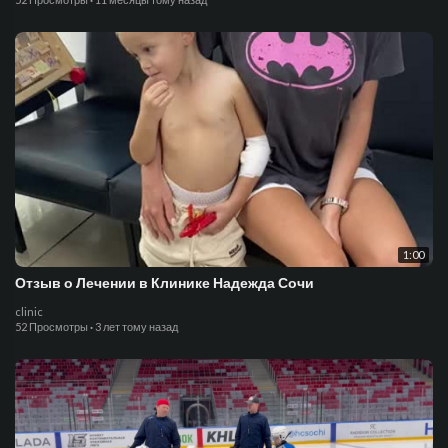
1:00
Отзыв о Лечении в Клинике Надежда Сочи
clinic
52 Просмотры
·
3 лет тому назад