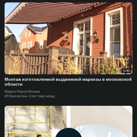
0:40
Монтаж изготовленной выдвижной маркизы в московской
области
Маркиз Пергол Москва
45 Просмотры
·
2 лет тому назад