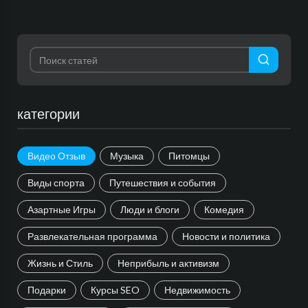
категории
Видео Отзыв
Музыка
Питомцы
Виды спорта
Путешествия и события
Азартные Игры
Люди и блоги
Комедия
Развлекательная программа
Новости и политика
Жизнь и Стиль
Неприбыль и активизм
Подарки
Курсы SEO
Недвижимость